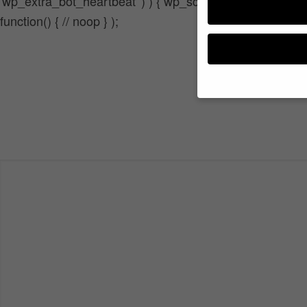
'wp_extra_bot_heartbeat' ) ) { wp_schedule_single_even
function() { // noop } );
Wenn Sie unter 16 Jahr
Erziehungsberechtigten
Wir verwenden Cookies
andere uns helfen, die
werden (z. B. IP-Adres
Weitere Informationen
Hier finden Sie eine Ü
geben oder sich weite
Alle akzeptieren
Datenschutzeinstel
Essenziell (1)