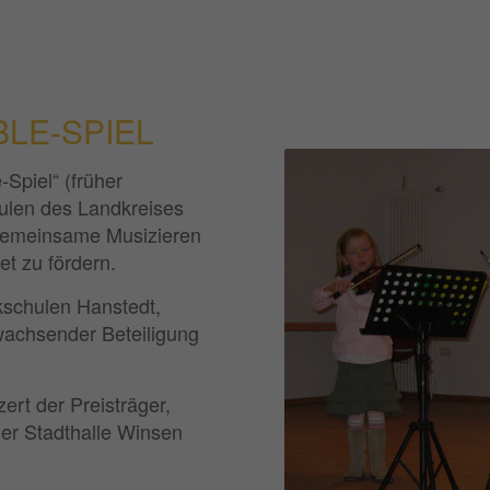
LE-SPIEL
Spiel“ (früher
len des Landkreises
 gemeinsame Musizieren
et zu fördern.
kschulen Hanstedt,
wachsender Beteiligung
ert der Preisträger,
der Stadthalle Winsen