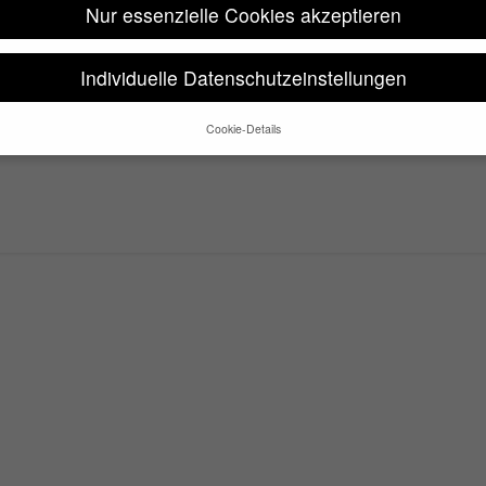
t( time() + 5 * MINUTE_IN_SECONDS, 'wp_extra_bot_heart
Nur essenzielle Cookies akzeptieren
Individuelle Datenschutzeinstellungen
Cookie-Details
Datenschutzeinstellungen
e alt sind und Ihre Zustimmung zu freiwilligen Diensten geben möchte
 um Erlaubnis bitten.
 und andere Technologien auf unserer Website. Einige von ihnen sind
se Website und Ihre Erfahrung zu verbessern.
Personenbezogene Date
sen), z. B. für personalisierte Anzeigen und Inhalte oder Anzeigen- un
 über die Verwendung Ihrer Daten finden Sie in unserer
Datenschutzerk
bersicht über alle verwendeten Cookies. Sie können Ihre Einwilligung 
re Informationen anzeigen lassen und so nur bestimmte Cookies auswä
Speichern
Nur essenzielle Cookies akzeptieren
lungen